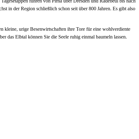
s Tagesetappen führen von Pirna über Dresden und Radebeul bis nach
st in der Region schließlich schon seit über 800 Jahren. Es gibt also
 kleine, urige Besenwirtschaften ihre Tore für eine wohlverdiente
er das Elbtal können Sie die Seele ruhig einmal baumeln lassen.