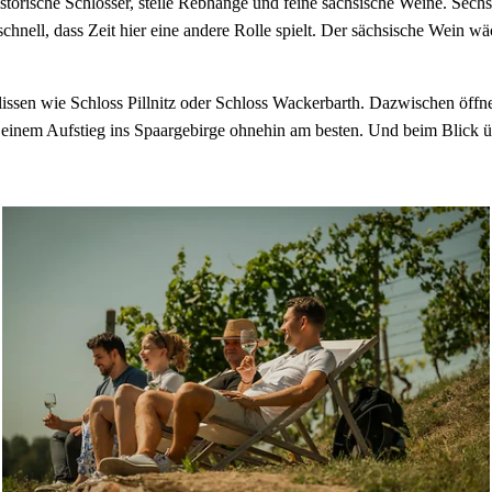
orische Schlösser, steile Rebhänge und feine sächsische Weine. Sech
ell, dass Zeit hier eine andere Rolle spielt. Der sächsische Wein wäch
issen wie Schloss Pillnitz oder Schloss Wackerbarth. Dazwischen öffnen
inem Aufstieg ins Spaargebirge ohnehin am besten. Und beim Blick üb