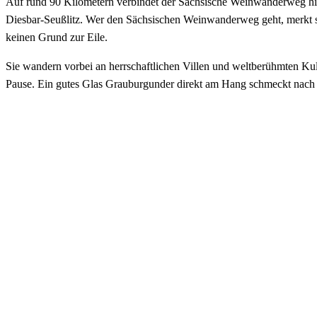
Auf rund 90 Kilometern verbindet der Sächsische Weinwanderweg hist
Diesbar-Seußlitz. Wer den Sächsischen Weinwanderweg geht, merkt schn
keinen Grund zur Eile.
Sie wandern vorbei an herrschaftlichen Villen und weltberühmten Kul
Pause. Ein gutes Glas Grauburgunder direkt am Hang schmeckt nach e