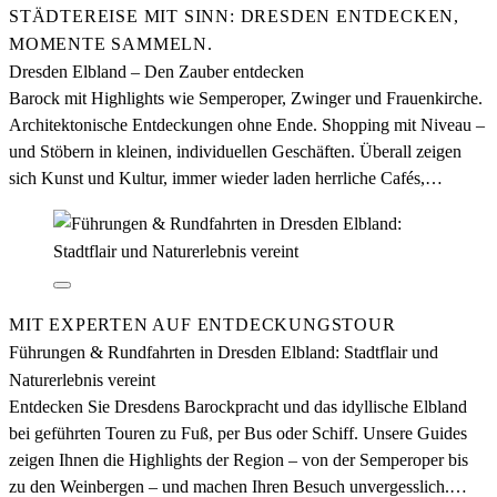
STÄDTEREISE MIT SINN: DRESDEN ENTDECKEN,
MOMENTE SAMMELN.
Dresden Elbland – Den Zauber entdecken
Barock mit Highlights wie Semperoper, Zwinger und Frauenkirche.
Architektonische Entdeckungen ohne Ende. Shopping mit Niveau –
und Stöbern in kleinen, individuellen Geschäften. Überall zeigen
sich Kunst und Kultur, immer wieder laden herrliche Cafés,
Kneipen und Restaurants zur entspannten Pause ein. Dazu die Elbe
als glitzernde Begleiterin.
MIT EXPERTEN AUF ENTDECKUNGSTOUR
Führungen & Rundfahrten in Dresden Elbland: Stadtflair und
Naturerlebnis vereint
Entdecken Sie Dresdens Barockpracht und das idyllische Elbland
bei geführten Touren zu Fuß, per Bus oder Schiff. Unsere Guides
zeigen Ihnen die Highlights der Region – von der Semperoper bis
zu den Weinbergen – und machen Ihren Besuch unvergesslich.