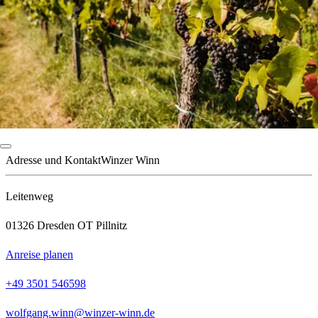
Adresse und Kontakt
Winzer Winn
Leitenweg
01326 Dresden OT Pillnitz
Anreise planen
+49 3501 546598
wolfgang.winn@winzer-winn.de