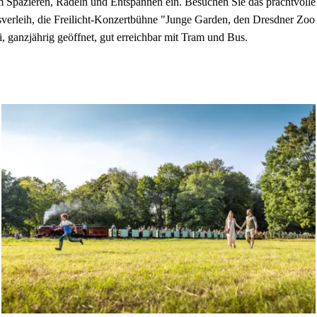
um Spazieren, Radeln und Entspannen ein. Besuchen Sie das prachtvoll
verleih, die Freilicht-Konzertbühne "Junge Garden, den Dresdner Zoo 
ei, ganzjährig geöffnet, gut erreichbar mit Tram und Bus.