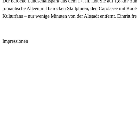
Der barocke Landschaftspark aus dem 17. Jh. lädt Sie auf 1,8 km² z
romantische Alleen mit barocken Skulpturen, den Carolasee mit Boots
Kulturfans – nur wenige Minuten von der Altstadt entfernt. Eintritt fr
Impressionen