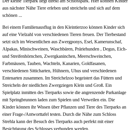
Der kleine Tierpark liegt direkt am Schlosspark. Hier können Kinder
aus nächster Nähe Tiere erleben und streicheln und sich auf dem
schönen ...
Bei einem Familienausflug in den Kleintierzoo können Kinder sich
auf eine Vielzahl von verschiedenen Tieren freuen. Der Tierbestand
setzt sich im Wesentlichen aus Zwergponys, Esel, Kamerunschaf,
Alpakas, Minischweinen, Waschbären, Präriehunden , Degus, Eich-
und Streifenhörnchen, Zwergkaninchen, Meerschweinchen,
Farbmäusen, Tauben, Wachteln, Kanarien, Goldfasanen,
verschiedenen Sitticharten, Hühnern, Uhus und verschiedenen
Entenarten zusammen. Im Streichelzoo begeistert das Füttern und
Streicheln der niedlichen Zwergziegen Klein und Groß. Ein
Spielplatz inmitten des Tierparks sowie die angrenzende Parkanlage
mit Springbrunnen laden zum Spielen und Verweilen ein. Die
Kinder können ihr Wissen über Pflanzen und Tiere des Tierparks an
einer Frage-/Antworttafel testen. Durch die Nähe zum Schloss
Strehla kann der Besuch des Tierparks auch perfekt mit einer
Besichtigung des Schlosses verbunden werden.