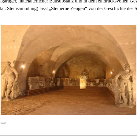
igartiger, mittelalterlicher Bausubstanz und in dem eindrucksvollen Ge
lat. Steinsammlung) lässt „Steinerne Zeugen“ von der Geschichte des S