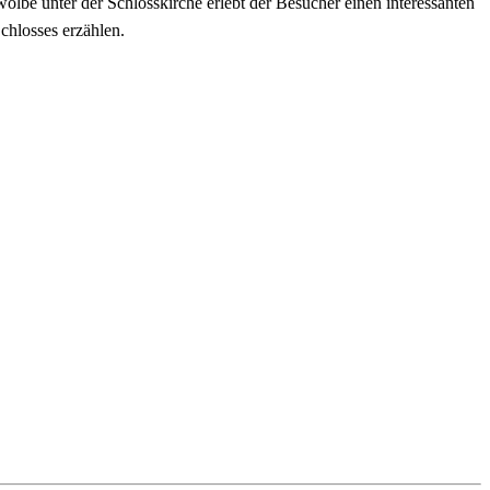
wölbe unter der Schlosskirche erlebt der Besucher einen interessanten
chlosses erzählen.