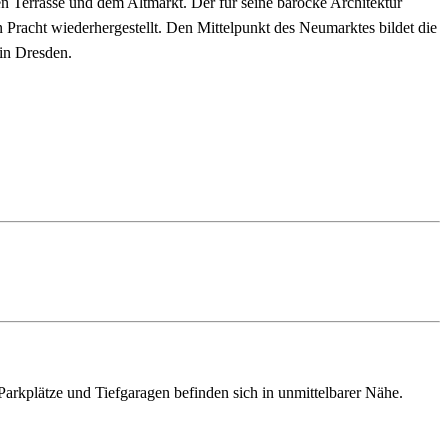
n Terrasse und dem Altmarkt. Der für seine barocke Architektur
n Pracht wiederhergestellt. Den Mittelpunkt des Neumarktes bildet die
 in Dresden.
Parkplätze und Tiefgaragen befinden sich in unmittelbarer Nähe.