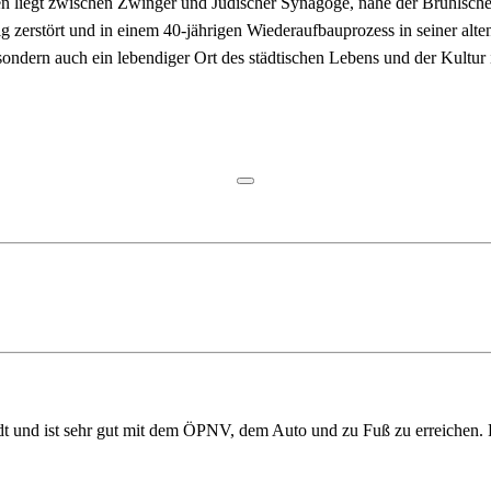
en liegt zwischen Zwinger und Jüdischer Synagoge, nahe der Brühlsche
g zerstört und in einem 40-jährigen Wiederaufbauprozess in seiner alte
 sondern auch ein lebendiger Ort des städtischen Lebens und der Kultur
adt und ist sehr gut mit dem ÖPNV, dem Auto und zu Fuß zu erreichen. 