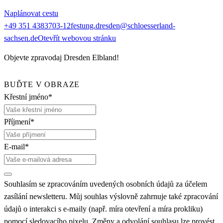
Naplánovat cestu
+49 351 4383703-12
festung.dresden@schloesserland-
sachsen.de
Otevřít webovou stránku
Objevte zpravodaj Dresden Elbland!
BUĎTE V OBRAZE
Křestní jméno*
Příjmení*
E-mail*
Souhlasím se zpracováním uvedených osobních údajů za účelem
zasílání newsletteru. Můj souhlas výslovně zahrnuje také zpracování
údajů o interakci s e-maily (např. míra otevření a míra prokliku)
pomocí sledovacího pixelu. Změny a odvolání souhlasu lze provést