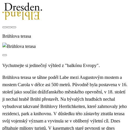
Brühlova terasa
Vychutnejte si jedinečný výhled z "balkónu Evropy".
Brühlova terasa se táhne podél Labe mezi Augustovým mostem a
mostem Carola v délce asi 500 metrů. Původně byla postavena v 16.
století jako součást drážďanského městského opevnění, v 18. století
ji nechal hrabě Brühl přestavět. Na bývalých hradbách nechal
vybudovat takzvané Brühlovy Herrlichkeiten, které zahrnovaly jeho
rezidenci, park a knihovnu. V důsledku této zástavby ztratila terasa
svůj vojenský význam a vyvinula se v oblíbený výletní cíl. Dnes
přitahuje miliony turistů. V kasematech staré pevnosti se dnes