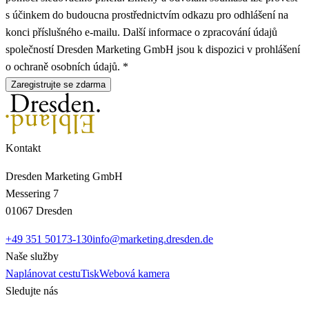
s účinkem do budoucna prostřednictvím odkazu pro odhlášení na
konci příslušného e-mailu. Další informace o zpracování údajů
společností Dresden Marketing GmbH jsou k dispozici v prohlášení
o ochraně osobních údajů. *
Zaregistrujte se zdarma
Kontakt
Dresden Marketing GmbH
Messering 7
01067 Dresden
+49 351 50173-130
info@marketing.dresden.de
Naše služby
Naplánovat cestu
Tisk
Webová kamera
Sledujte nás