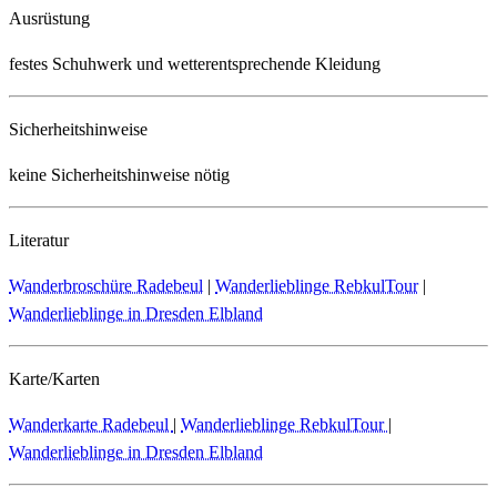
Ausrüstung
festes Schuhwerk und wetterentsprechende Kleidung
Sicherheitshinweise
keine Sicherheitshinweise nötig
Literatur
Wanderbroschüre Radebeul
|
Wanderlieblinge RebkulTour
|
Wanderlieblinge in Dresden Elbland
Karte/Karten
Wanderkarte Radebeul
|
Wanderlieblinge RebkulTour
|
Wanderlieblinge in Dresden Elbland