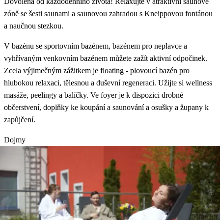
Dovolená od každodenního života! Relaxujte v atraktivní saunové
zóně se šesti saunami a saunovou zahradou s Kneippovou fontánou
a naučnou stezkou.
V bazénu se sportovním bazénem, bazénem pro neplavce a
vyhřívaným venkovním bazénem můžete zažít aktivní odpočinek.
Zcela výjimečným zážitkem je floating - plovoucí bazén pro
hlubokou relaxaci, tělesnou a duševní regeneraci. Užijte si wellness
masáže, peelingy a balíčky. Ve foyer je k dispozici drobné
občerstvení, doplňky ke koupání a saunování a osušky a župany k
zapůjčení.
Dojmy