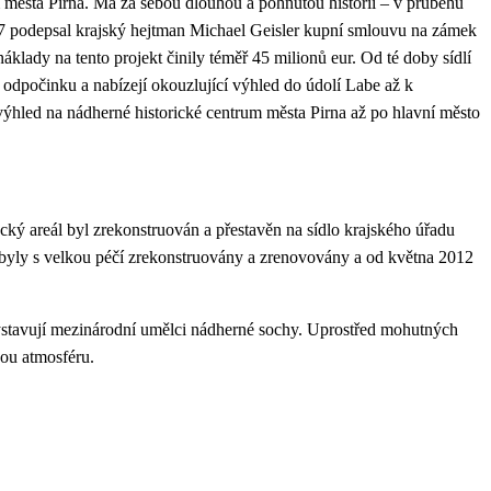
města Pirna. Má za sebou dlouhou a pohnutou historii – v průběhu
 2007 podepsal krajský hejtman Michael Geisler kupní smlouvu na zámek
áklady na tento projekt činily téměř 45 milionů eur. Od té doby sídlí
dpočinku a nabízejí okouzlující výhled do údolí Labe až k
hled na nádherné historické centrum města Pirna až po hlavní město
cký areál byl zrekonstruován a přestavěn na sídlo krajského úřadu
tí, byly s velkou péčí zrekonstruovány a zrenovovány a od května 2012
vystavují mezinárodní umělci nádherné sochy. Uprostřed mohutných
nou atmosféru.