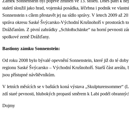
Zámek Sonnenstein byl poprvé zmíněn ve 13. století. Dnes patří k n
staletí sloužil jako hrad, vojenská posádka, léčebna i podnik ve vla
Sonnenstein s cílem přestavět jej na sídlo správy. V letech 2009 až 2
správa okresu Saské Švýcarsko-Východní Krušnohoří v prostorách toh
Drážďanům. Z pivní zahrádky „Schloßschänke“ na horní pevnosti zámk
spolkové země Drážďany.
Bastiony zámku Sonnenstein:
Od roku 2008 bylo bývalé opevnění Sonnenstein, které již do té doby 
regionu Saské Švýcarsko – Východní Krušnohoří. Starší část areálu, ba
jsou přístupné návštěvníkům.
V letních měsících se v baštách koná výstava „Skulpturensommer“ (L
zdí staré pevnosti, hlubokých propastí směrem k Labi podél obranných
Dojmy