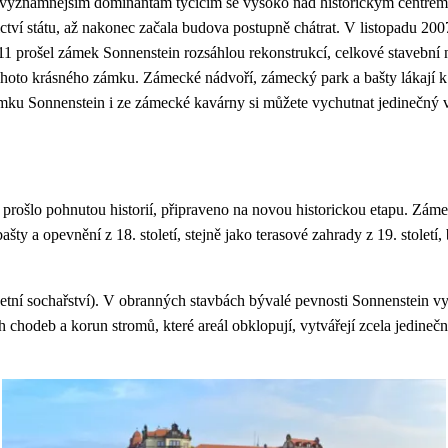
ejvýznamnějším dominantám tyčícím se vysoko nad historickým centrem 
stnictví státu, až nakonec začala budova postupně chátrat. V listopadu
011 prošel zámek Sonnenstein rozsáhlou rekonstrukcí, celkové stavební n
oto krásného zámku. Zámecké nádvoří, zámecký park a bašty lákají k o
u Sonnenstein i ze zámecké kavárny si můžete vychutnat jedinečný vý
prošlo pohnutou historií, připraveno na novou historickou etapu. Záme
šty a opevnění z 18. století, stejně jako terasové zahrady z 19. stole
etní sochařství). V obranných stavbách bývalé pevnosti Sonnenstein 
 chodeb a korun stromů, které areál obklopují, vytvářejí zcela jedineč