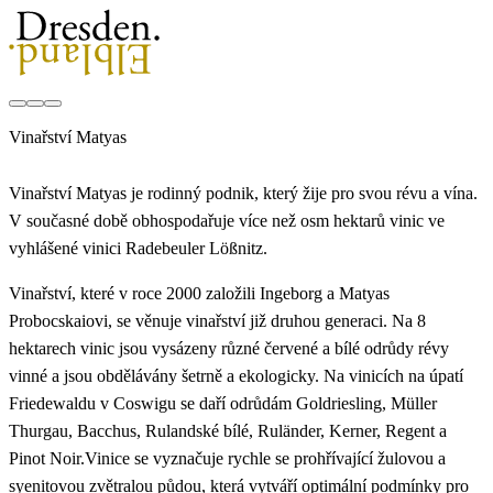
Vinařství Matyas
Vinařství Matyas je rodinný podnik, který žije pro svou révu a vína.
V současné době obhospodařuje více než osm hektarů vinic ve
vyhlášené vinici Radebeuler Lößnitz.
Vinařství, které v roce 2000 založili Ingeborg a Matyas
Probocskaiovi, se věnuje vinařství již druhou generaci. Na 8
hektarech vinic jsou vysázeny různé červené a bílé odrůdy révy
vinné a jsou obdělávány šetrně a ekologicky. Na vinicích na úpatí
Friedewaldu v Coswigu se daří odrůdám Goldriesling, Müller
Thurgau, Bacchus, Rulandské bílé, Ruländer, Kerner, Regent a
Pinot Noir.Vinice se vyznačuje rychle se prohřívající žulovou a
syenitovou zvětralou půdou, která vytváří optimální podmínky pro