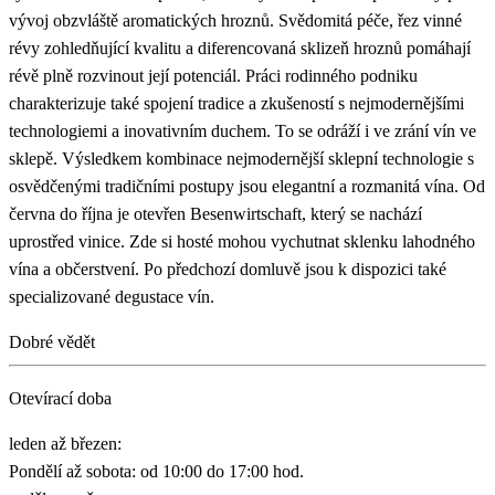
vývoj obzvláště aromatických hroznů. Svědomitá péče, řez vinné
révy zohledňující kvalitu a diferencovaná sklizeň hroznů pomáhají
révě plně rozvinout její potenciál. Práci rodinného podniku
charakterizuje také spojení tradice a zkušeností s nejmodernějšími
technologiemi a inovativním duchem. To se odráží i ve zrání vín ve
sklepě. Výsledkem kombinace nejmodernější sklepní technologie s
osvědčenými tradičními postupy jsou elegantní a rozmanitá vína. Od
června do října je otevřen Besenwirtschaft, který se nachází
uprostřed vinice. Zde si hosté mohou vychutnat sklenku lahodného
vína a občerstvení. Po předchozí domluvě jsou k dispozici také
specializované degustace vín.
Dobré vědět
Otevírací doba
leden až březen:
Pondělí až sobota: od 10:00 do 17:00 hod.