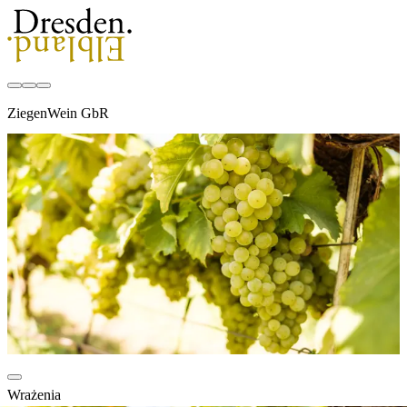
ZiegenWein GbR
Wrażenia