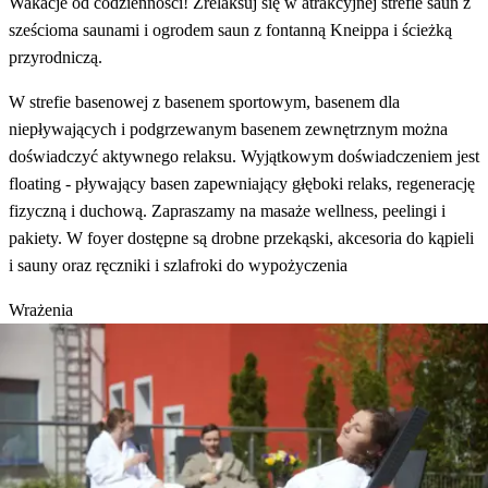
Wakacje od codzienności! Zrelaksuj się w atrakcyjnej strefie saun z
sześcioma saunami i ogrodem saun z fontanną Kneippa i ścieżką
przyrodniczą.
W strefie basenowej z basenem sportowym, basenem dla
niepływających i podgrzewanym basenem zewnętrznym można
doświadczyć aktywnego relaksu. Wyjątkowym doświadczeniem jest
floating - pływający basen zapewniający głęboki relaks, regenerację
fizyczną i duchową. Zapraszamy na masaże wellness, peelingi i
pakiety. W foyer dostępne są drobne przekąski, akcesoria do kąpieli
i sauny oraz ręczniki i szlafroki do wypożyczenia
Wrażenia