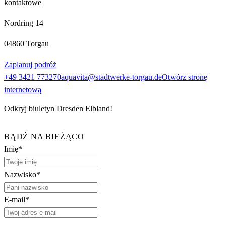
kontaktowe
Nordring 14
04860 Torgau
Zaplanuj podróż
+49 3421 773270
aquavita@stadtwerke-torgau.de
Otwórz stronę
internetową
Odkryj biuletyn Dresden Elbland!
BĄDŹ NA BIEŻĄCO
Imię*
Nazwisko*
E-mail*