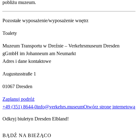
pobliżu muzeum.
Pozostałe wyposażenie/wyposażenie wnętrz
Toalety
Muzeum Transportu w Dreźnie – Verkehrsmuseum Dresden
gGmbH im Johanneum am Neumarkt
Adres i dane kontaktowe
Augustusstraße 1
01067 Dresden
Zaplanuj podróż
+49 (351) 8644-0
info@verkehrs.museum
Otwórz stronę internetową
Odkryj biuletyn Dresden Elbland!
BĄDŹ NA BIEŻĄCO