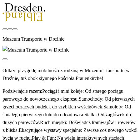
Muzeum Transportu w Dreźnie
Odkryj przygodę mobilności z rodziną w Muzeum Transportu w
Dreźnie, tuż obok słynnego kościoła Frauenkirche!
Podziwiajcie razem:Pociągi i mini koleje: Od starego pociągu
parowego do nowoczesnego ekspresu.Samochody: Od pierwszych
grzechoczących pudełek do szybkich wyścigówek.Samoloty: Od
śmiałego pierwszego lotu do odrzutowca.Statki: Od żaglówek do
dużych parowców.Ruch miejski: Doświadcz tramwajów i rowerów
z bliska.Ekscytujące wystawy specjalne: Zawsze coś nowego wokół
bycia w ruchu.Play & Fun: Na wielu interaktywnych stacjach