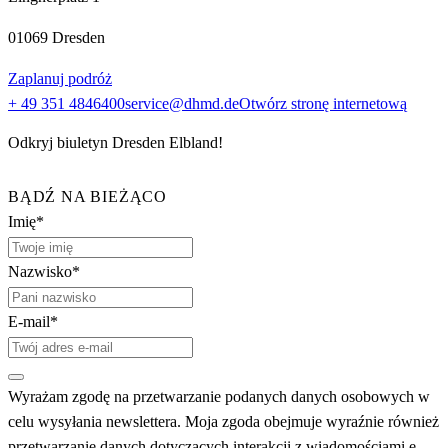
01069 Dresden
Zaplanuj podróż
+ 49 351 4846400
service@dhmd.de
Otwórz stronę internetową
Odkryj biuletyn Dresden Elbland!
BĄDŹ NA BIEŻĄCO
Imię*
Nazwisko*
E-mail*
Wyrażam zgodę na przetwarzanie podanych danych osobowych w
celu wysyłania newslettera. Moja zgoda obejmuje wyraźnie również
przetwarzanie danych dotyczących interakcji z wiadomościami e-