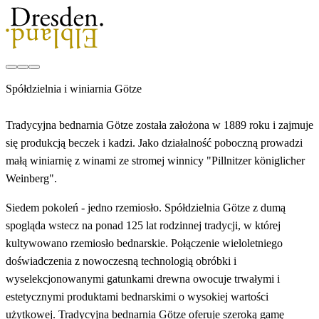
Spółdzielnia i winiarnia Götze
Tradycyjna bednarnia Götze została założona w 1889 roku i zajmuje
się produkcją beczek i kadzi. Jako działalność poboczną prowadzi
małą winiarnię z winami ze stromej winnicy "Pillnitzer königlicher
Weinberg".
Siedem pokoleń - jedno rzemiosło. Spółdzielnia Götze z dumą
spogląda wstecz na ponad 125 lat rodzinnej tradycji, w której
kultywowano rzemiosło bednarskie. Połączenie wieloletniego
doświadczenia z nowoczesną technologią obróbki i
wyselekcjonowanymi gatunkami drewna owocuje trwałymi i
estetycznymi produktami bednarskimi o wysokiej wartości
użytkowej. Tradycyjna bednarnia Götze oferuje szeroką gamę