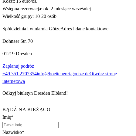
Koszt: 15 euro/os.
Wstępna rezerwacja: ok. 2 miesiące wcześniej
Wielkość grupy: 10-20 osób
Spółdzielnia i winiarnia Götze
Adres i dane kontaktowe
Dohnaer Str. 70
01219 Dresden
Zaplanuj podróż
+49 351 2707354
info@boettcherei-goetze.de
Otwórz stronę
internetową
Odkryj biuletyn Dresden Elbland!
BĄDŹ NA BIEŻĄCO
Imię*
Nazwisko*