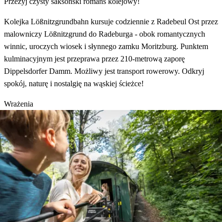
Przeżyj czysty saksoński romans kolejowy!
Kolejka Lößnitzgrundbahn kursuje codziennie z Radebeul Ost przez
malowniczy Lößnitzgrund do Radeburga - obok romantycznych
winnic, uroczych wiosek i słynnego zamku Moritzburg. Punktem
kulminacyjnym jest przeprawa przez 210-metrową zaporę
Dippelsdorfer Damm. Możliwy jest transport rowerowy. Odkryj
spokój, naturę i nostalgię na wąskiej ścieżce!
Wrażenia