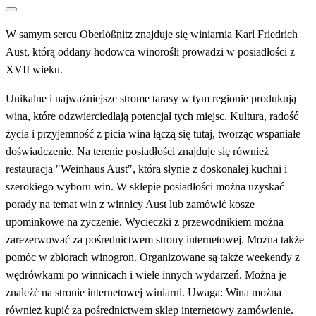
W samym sercu Oberlößnitz znajduje się winiarnia Karl Friedrich
Aust, którą oddany hodowca winorośli prowadzi w posiadłości z
XVII wieku.
Unikalne i najważniejsze strome tarasy w tym regionie produkują
wina, które odzwierciedlają potencjał tych miejsc. Kultura, radość
życia i przyjemność z picia wina łączą się tutaj, tworząc wspaniałe
doświadczenie. Na terenie posiadłości znajduje się również
restauracja "Weinhaus Aust", która słynie z doskonałej kuchni i
szerokiego wyboru win. W sklepie posiadłości można uzyskać
porady na temat win z winnicy Aust lub zamówić kosze
upominkowe na życzenie. Wycieczki z przewodnikiem można
zarezerwować za pośrednictwem strony internetowej. Można także
pomóc w zbiorach winogron. Organizowane są także weekendy z
wędrówkami po winnicach i wiele innych wydarzeń. Można je
znaleźć na stronie internetowej winiarni. Uwaga: Wina można
również kupić za pośrednictwem sklep internetowy zamówienie.