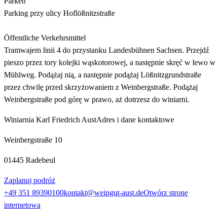
Parken
Parking przy ulicy Hoflößnitzstraße
Öffentliche Verkehrsmittel
Tramwajem linii 4 do przystanku Landesbühnen Sachsen. Przejdź
pieszo przez tory kolejki wąskotorowej, a następnie skręć w lewo w
Mühlweg. Podążaj nią, a następnie podążaj Lößnitzgrundstraße
przez chwilę przed skrzyżowaniem z Weinbergstraße. Podążaj
Weinbergstraße pod górę w prawo, aż dotrzesz do winiarni.
Winiarnia Karl Friedrich Aust
Adres i dane kontaktowe
Weinbergstraße 10
01445 Radebeul
Zaplanuj podróż
+49 351 89390100
kontakt@weingut-aust.de
Otwórz stronę
internetową