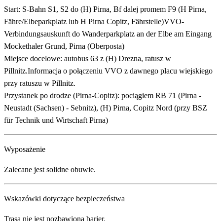
Start: S-Bahn S1, S2 do (H) Pirna, Bf dalej promem F9 (H Pirna,
Fähre/Elbeparkplatz lub H Pirna Copitz, Fährstelle)VVO-
Verbindungsauskunft do Wanderparkplatz an der Elbe am Eingang
Mockethaler Grund, Pirna (Oberposta)
Miejsce docelowe: autobus 63 z (H) Drezna, ratusz w
Pillnitz.Informacja o połączeniu VVO z dawnego placu wiejskiego
przy ratuszu w Pillnitz.
Przystanek po drodze (Pirna-Copitz): pociągiem RB 71 (Pirna -
Neustadt (Sachsen) - Sebnitz), (H) Pirna, Copitz Nord (przy BSZ
für Technik und Wirtschaft Pirna)
Wyposażenie
Zalecane jest solidne obuwie.
Wskazówki dotyczące bezpieczeństwa
Trasa nie jest pozbawiona barier.