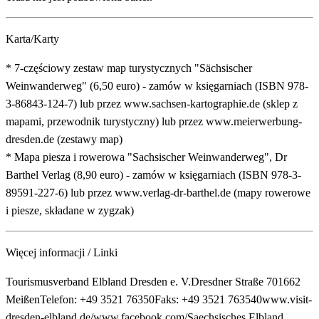
Karta/Karty
* 7-częściowy zestaw map turystycznych "Sächsischer
Weinwanderweg" (6,50 euro) - zamów w księgarniach (ISBN 978-
3-86843-124-7) lub przez www.sachsen-kartographie.de (sklep z
mapami, przewodnik turystyczny) lub przez www.meierwerbung-
dresden.de (zestawy map)
* Mapa piesza i rowerowa "Sachsischer Weinwanderweg", Dr
Barthel Verlag (8,90 euro) - zamów w księgarniach (ISBN 978-3-
89591-227-6) lub przez www.verlag-dr-barthel.de (mapy rowerowe
i piesze, składane w zygzak)
Więcej informacji / Linki
Tourismusverband Elbland Dresden e. V.Dresdner Straße 701662
MeißenTelefon: +49 3521 76350Faks: +49 3521 763540www.visit-
dresden-elbland.de/www.facebook.com/Saechsisches.Elbland