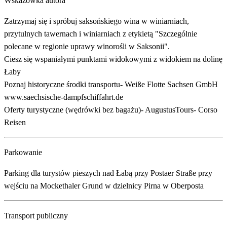
Wskazówka autora
Zatrzymaj się i spróbuj saksońskiego wina w winiarniach,
przytulnych tawernach i winiarniach z etykietą "Szczególnie
polecane w regionie uprawy winorośli w Saksonii".
Ciesz się wspaniałymi punktami widokowymi z widokiem na dolinę
Łaby
Poznaj historyczne środki transportu- Weiße Flotte Sachsen GmbH
www.saechsische-dampfschiffahrt.de
Oferty turystyczne (wędrówki bez bagażu)- AugustusTours- Corso
Reisen
Parkowanie
Parking dla turystów pieszych nad Łabą przy Postaer Straße przy
wejściu na Mockethaler Grund w dzielnicy Pirna w Oberposta
Transport publiczny