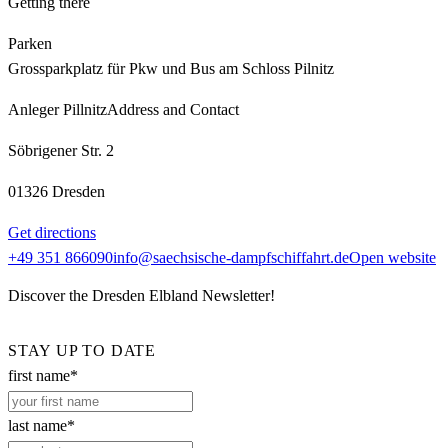
Getting there
Parken
Grossparkplatz für Pkw und Bus am Schloss Pilnitz
Anleger Pillnitz
Address and Contact
Söbrigener Str. 2
01326 Dresden
Get directions
+49 351 866090
info@saechsische-dampfschiffahrt.de
Open website
Discover the Dresden Elbland Newsletter!
STAY UP TO DATE
first name*
last name*