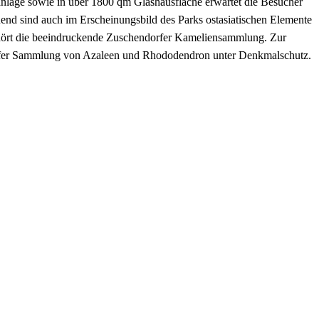
anlage sowie in über 1800 qm Glashausfläche erwartet die Besucher
uend sind auch im Erscheinungsbild des Parks ostasiatischen Elemente
 gehört die beeindruckende Zuschendorfer Kameliensammlung. Zur
dorfer Sammlung von Azaleen und Rhododendron unter Denkmalschutz.