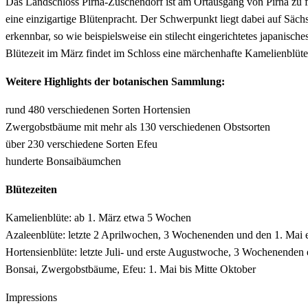
Das Landschloss Pirna-Zuschendorf ist am Ortausgang von Pirna zu f
eine einzigartige Blütenpracht. Der Schwerpunkt liegt dabei auf Säch
erkennbar, so wie beispielsweise ein stilecht eingerichtetes japan
Blütezeit im März findet im Schloss eine märchenhafte Kamelienbl
Weitere Highlights der botanischen Sammlung:
rund 480 verschiedenen Sorten Hortensien
Zwergobstbäume mit mehr als 130 verschiedenen Obstsorten
über 230 verschiedene Sorten Efeu
hunderte Bonsaibäumchen
Blütezeiten
Kamelienblüte: ab 1. März etwa 5 Wochen
Azaleenblüte: letzte 2 Aprilwochen, 3 Wochenenden und den 1. Mai 
Hortensienblüte: letzte Juli- und erste Augustwoche, 3 Wochenenden 
Bonsai, Zwergobstbäume, Efeu: 1. Mai bis Mitte Oktober
Impressions